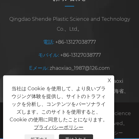
Qingdao Shende Plastic Science and Technology
Co.、Ltd。
電話:
+86-13127038777
モバイル:
+86-13127038777
Eメール:
zhaoxiao_1987@126.com
X
住所:
No. 68、Pingcheng West Road、Jiaoxi
当社は Cookie を使用して、より良いブラ
Industrial Park、Jiaozhou、清ao市、中国上海省、
ウジング体験を提供し、サイトのトラフィ
ックを分析し、コンテンツをパーソナライ
ズします。このサイトを使用すると、
Copyright©2025 Qingdao Shende Plastic Science
Cookie の使用に同意したことになります。
and Technology Co.、Ltd。All rights reserved。
プライバシーポリシー
Links
Sitemap
RSS
XML
プライバシーポリシー