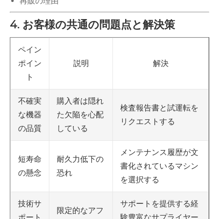
再販の理由
4. お客様の共通の問題点と解決策
ペイン
ポイン
説明
解決
ト
購入者は隠れ
不確実
検査報告書と試運転を
た欠陥を心配
な機器
リクエストする
している
の品質
メンテナンス履歴が文
耐久力低下の
短寿命
書化されているマシン
恐れ
の懸念
を選択する
サポートを提供する経
技術サ
限定的なアフ
験豊富なサプライヤー
ポート