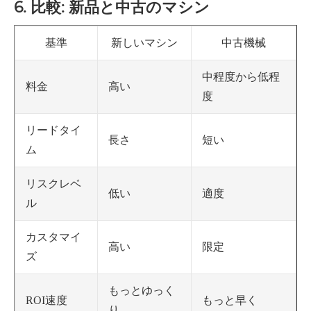
6. 比較: 新品と中古のマシン
基準
新しいマシン
中古機械
中程度から低程
高い
料金
度
リードタイ
長さ
短い
ム
リスクレベ
低い
適度
ル
カスタマイ
高い
限定
ズ
もっとゆっく
もっと早く
ROI速度
り