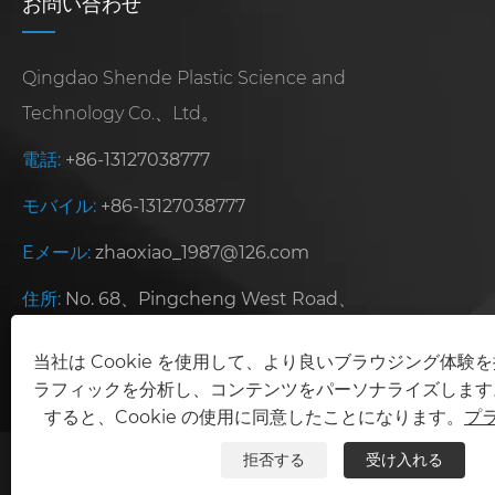
お問い合わせ
Qingdao Shende Plastic Science and
Technology Co.、Ltd。
電話:
+86-13127038777
モバイル:
+86-13127038777
Eメール:
zhaoxiao_1987@126.com
住所:
No. 68、Pingcheng West Road、
Jiaoxi Industrial Park、Jiaozhou、清ao
当社は Cookie を使用して、より良いブラウジング体験
市、中国上海省、
ラフィックを分析し、コンテンツをパーソナライズします
すると、Cookie の使用に同意したことになります。
プ
拒否する
受け入れる
Copyright©2025 Qingdao Shende Plastic 