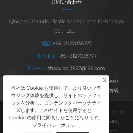
お問い合わせ
Qingdao Shende Plastic Science and Technology
Co.、Ltd。
電話:
+86-13127038777
モバイル:
+86-13127038777
Eメール:
zhaoxiao_1987@126.com
X
住所:
No. 68、Pingcheng West Road、Jiaoxi
当社は Cookie を使用して、より良いブラ
Industrial Park、Jiaozhou、清ao市、中国上海省、
ウジング体験を提供し、サイトのトラフィ
ックを分析し、コンテンツをパーソナライ
ズします。このサイトを使用すると、
Copyright©2025 Qingdao Shende Plastic Science
Cookie の使用に同意したことになります。
and Technology Co.、Ltd。All rights reserved。
プライバシーポリシー
Links
Sitemap
RSS
XML
プライバシーポリシー